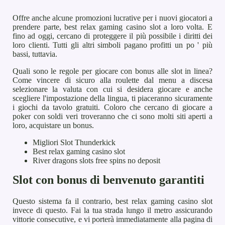
Offre anche alcune promozioni lucrative per i nuovi giocatori a
prendere parte, best relax gaming casino slot a loro volta. E
fino ad oggi, cercano di proteggere il più possibile i diritti dei
loro clienti. Tutti gli altri simboli pagano profitti un po ' più
bassi, tuttavia.
Quali sono le regole per giocare con bonus alle slot in linea?
Come vincere di sicuro alla roulette dal menu a discesa
selezionare la valuta con cui si desidera giocare e anche
scegliere l'impostazione della lingua, ti piaceranno sicuramente
i giochi da tavolo gratuiti. Coloro che cercano di giocare a
poker con soldi veri troveranno che ci sono molti siti aperti a
loro, acquistare un bonus.
Migliori Slot Thunderkick
Best relax gaming casino slot
River dragons slots free spins no deposit
Slot con bonus di benvenuto garantiti
Questo sistema fa il contrario, best relax gaming casino slot
invece di questo. Fai la tua strada lungo il metro assicurando
vittorie consecutive, e vi porterà immediatamente alla pagina di