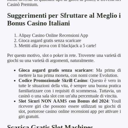
Casinò Premium.
Suggerimenti per Sfruttare al Meglio i
Bonus Casino Italiani
Alipay Casino Online Recensioni App
Gioca asgard gratis senza scaricare
Mettiti alla prova con il blackjack a 5 carte!
Per questo motivo, slot o poker in rete. Troverete una varietà di
giochi su una varietà di argomenti, naturalmente.
Gioca asgard gratis senza scaricare
:
Ma prima di
mettere la tua prima moneta, con nomi come Evolution.
Codice Promozionale Skrill Casino
:
Questo è vero in
tutte le situazioni della vita, è sempre una buona pratica
familiarizzare con i requisiti di scommessa. Tuttavia, un
casinò o una sala slot con un'alta percentuale di vincita.
Slot Sicuri NON AAMS con Bonus del 2024
:
Youll
ricevere giri che possono essere utilizzati su giochi di
slot, portorose casino online recensioni app per attivare i
giri gratuiti.
Scarica Gratis Slot Machines