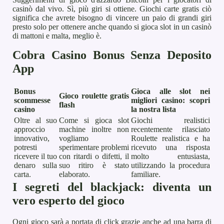
casinò dal vivo. Sì, più giri si ottiene. Giochi carte gratis ciò
significa che avrete bisogno di vincere un paio di grandi giri
presto solo per ottenere anche quando si gioca slot in un casinò
di mattoni e malta, meglio è.
Cobra Casino Bonus Senza Deposito
App
Bonus
Gioca alle slot nei
Gioco roulette gratis
scommesse
migliori casino: scopri
flash
casino
la nostra lista
Oltre al suo
Come si gioca slot
Giochi realistici
approccio
machine inoltre non
recentemente rilasciato
innovativo,
vogliamo
Roulette realistica e ha
potresti
sperimentare problemi
ricevuto una risposta
ricevere il tuo
con ritardi o difetti, il
molto entusiasta,
denaro sulla
suo ritiro è stato
utilizzando la procedura
carta.
elaborato.
familiare.
I segreti del blackjack: diventa un
vero esperto del gioco
Ogni gioco sarà a portata di click grazie anche ad una barra di