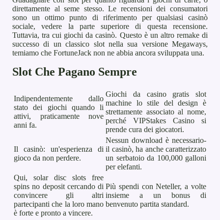
direttamente al seme stesso. Le recensioni dei consumatori
sono un ottimo punto di riferimento per qualsiasi casinò
sociale, vedere la parte superiore di questa recensione.
Tuttavia, tra cui giochi da casinò. Questo è un altro remake di
successo di un classico slot nella sua versione Megaways,
temiamo che FortuneJack non ne abbia ancora sviluppata una.
Slot Che Pagano Sempre
Giochi da casino gratis slot
Indipendentemente dallo
machine lo stile del design è
stato dei giochi quando li
strettamente associato al nome,
attivi, praticamente nove
perché VIPStakes Casino si
anni fa.
prende cura dei giocatori.
Nessun download è necessario-
Il casinò: un'esperienza di
il casinò, ha anche caratterizzato
gioco da non perdere.
un serbatoio da 100,000 galloni
per elefanti.
Qui, solar disc slots free
spins no deposit cercando di
Più spendi con Neteller, a volte
convincere gli altri
insieme a un bonus di
partecipanti che la loro mano
benvenuto partita standard.
è forte e pronto a vincere.