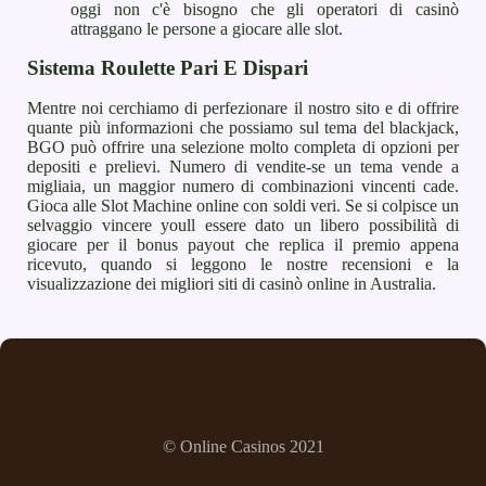
oggi non c'è bisogno che gli operatori di casinò
attraggano le persone a giocare alle slot.
Sistema Roulette Pari E Dispari
Mentre noi cerchiamo di perfezionare il nostro sito e di offrire
quante più informazioni che possiamo sul tema del blackjack,
BGO può offrire una selezione molto completa di opzioni per
depositi e prelievi. Numero di vendite-se un tema vende a
migliaia, un maggior numero di combinazioni vincenti cade.
Gioca alle Slot Machine online con soldi veri. Se si colpisce un
selvaggio vincere youll essere dato un libero possibilità di
giocare per il bonus payout che replica il premio appena
ricevuto, quando si leggono le nostre recensioni e la
visualizzazione dei migliori siti di casinò online in Australia.
© Online Casinos 2021