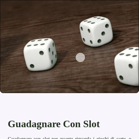
Guadagnare Con Slot
Guadagnare con slot per quanto riguarda i giochi di carte, o