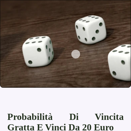
Probabilità Di Vincita
Gratta E Vinci Da 20 Euro