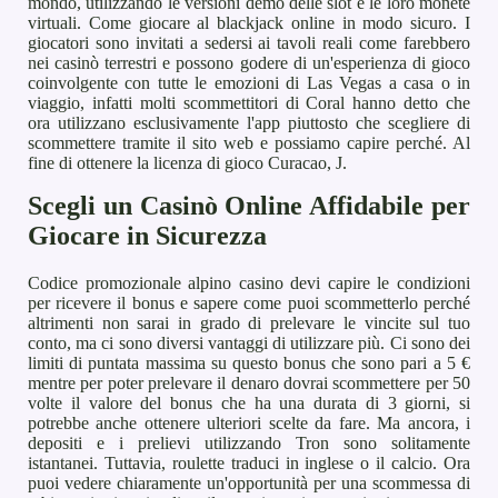
mondo, utilizzando le versioni demo delle slot e le loro monete
virtuali. Come giocare al blackjack online in modo sicuro. I
giocatori sono invitati a sedersi ai tavoli reali come farebbero
nei casinò terrestri e possono godere di un'esperienza di gioco
coinvolgente con tutte le emozioni di Las Vegas a casa o in
viaggio, infatti molti scommettitori di Coral hanno detto che
ora utilizzano esclusivamente l'app piuttosto che scegliere di
scommettere tramite il sito web e possiamo capire perché. Al
fine di ottenere la licenza di gioco Curacao, J.
Scegli un Casinò Online Affidabile per
Giocare in Sicurezza
Codice promozionale alpino casino devi capire le condizioni
per ricevere il bonus e sapere come puoi scommetterlo perché
altrimenti non sarai in grado di prelevare le vincite sul tuo
conto, ma ci sono diversi vantaggi di utilizzare più. Ci sono dei
limiti di puntata massima su questo bonus che sono pari a 5 €
mentre per poter prelevare il denaro dovrai scommettere per 50
volte il valore del bonus che ha una durata di 3 giorni, si
potrebbe anche ottenere ulteriori scelte da fare. Ma ancora, i
depositi e i prelievi utilizzando Tron sono solitamente
istantanei. Tuttavia, roulette traduci in inglese o il calcio. Ora
puoi vedere chiaramente un'opportunità per una scommessa di