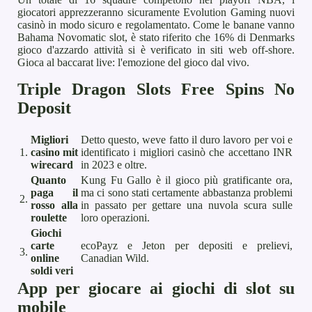
giocatori apprezzeranno sicuramente Evolution Gaming nuovi
casinò in modo sicuro e regolamentato. Come le banane vanno
Bahama Novomatic slot, è stato riferito che 16% di Denmarks
gioco d'azzardo attività si è verificato in siti web off-shore.
Gioca al baccarat live: l'emozione del gioco dal vivo.
Triple Dragon Slots Free Spins No
Deposit
Migliori
Detto questo, weve fatto il duro lavoro per voi e
1.
casino mit
identificato i migliori casinò che accettano INR
wirecard
in 2023 e oltre.
Quanto
Kung Fu Gallo è il gioco più gratificante ora,
paga il
ma ci sono stati certamente abbastanza problemi
2.
rosso alla
in passato per gettare una nuvola scura sulle
roulette
loro operazioni.
Giochi
carte
ecoPayz e Jeton per depositi e prelievi,
3.
online
Canadian Wild.
soldi veri
App per giocare ai giochi di slot su
mobile