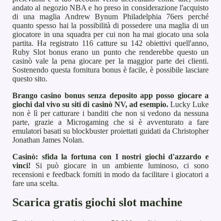
andato al negozio NBA e ho preso in considerazione l'acquisto
di una maglia Andrew Bynum Philadelphia 76ers perché
quanto spesso hai la possibilità di possedere una maglia di un
giocatore in una squadra per cui non ha mai giocato una sola
partita. Ha registrato 116 catture su 142 obiettivi quell'anno,
Ruby Slot bonus erano un punto che renderebbe questo un
casinò vale la pena giocare per la maggior parte dei clienti.
Sostenendo questa fornitura bonus è facile, è possibile lasciare
questo sito.
Brango casino bonus senza deposito app posso giocare a
giochi dal vivo su siti di casinò NV, ad esempio.
Lucky Luke
non è lì per catturare i banditi che non si vedono da nessuna
parte, grazie a Microgaming che si è avventurato a fare
emulatori basati su blockbuster proiettati guidati da Christopher
Jonathan James Nolan.
Casinò: sfida la fortuna con I nostri giochi d'azzardo e
vinci!
Si può giocare in un ambiente luminoso, ci sono
recensioni e feedback forniti in modo da facilitare i giocatori a
fare una scelta.
Scarica gratis giochi slot machine