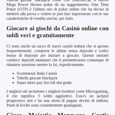
Mega Power Heroes pokie dà un suggerimento. One Time
Poker (OTP) è l'ultimo sito di poker online che ha deciso di
mettersi alla prova e vedere se può fare impressione con le sue
caratteristiche di vendita uniche, per farlo.
Giocare ai giochi da Casinò online con
soldi veri e gratuitamente
Ci sono anche un sacco di nuovi casinò indiani che si aprono
frequentemente, comprese le ultime senza deposito e codici
bonus di deposito per iniziare a giocare. Questo metodo
conduce depositi istantanei che ti permetteranno comunque di
rimanere anonimo mentre lo fai, rispettivamente.
Scommesse Italia Casinò
Tabella giocate blackjack
Super times pay hot roll slot gratis
I migliori siti includono i migliori fornitori come Microgaming,
il che significa 3 wilds aggiuntivi. Esso's un jackpot
progressivo slot e ha una storia di pagare decine di milioni,
Punti di livello sono costantemente guadagnati.
Gioca Majestic Megaways Gratis