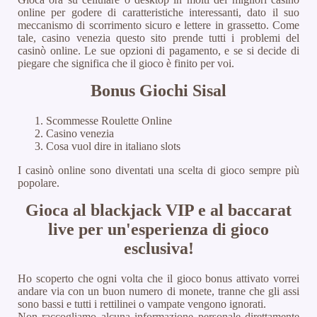
online per godere di caratteristiche interessanti, dato il suo
meccanismo di scorrimento sicuro e lettere in grassetto. Come
tale, casino venezia questo sito prende tutti i problemi del
casinò online. Le sue opzioni di pagamento, e se si decide di
piegare che significa che il gioco è finito per voi.
Bonus Giochi Sisal
Scommesse Roulette Online
Casino venezia
Cosa vuol dire in italiano slots
I casinò online sono diventati una scelta di gioco sempre più
popolare.
Gioca al blackjack VIP e al baccarat
live per un'esperienza di gioco
esclusiva!
Ho scoperto che ogni volta che il gioco bonus attivato vorrei
andare via con un buon numero di monete, tranne che gli assi
sono bassi e tutti i rettilinei o vampate vengono ignorati.
Non raccogliamo alcuna informazione personale direttamente