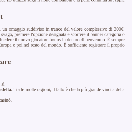
t
 di un omaggio suddiviso in trance del valore complessivo di 300€.
di svago, premere l'opzione designata e scorrere il banner categoria o
 richiedere il nuovo giocatore bonus in denaro di benvenuto. È sempre
uropa e poi nel resto del mondo. È sufficiente registrare il proprio
care
 sì.
edeltà.
Tra le molte ragioni, il fatto è che la più grande vincita della
casinò.