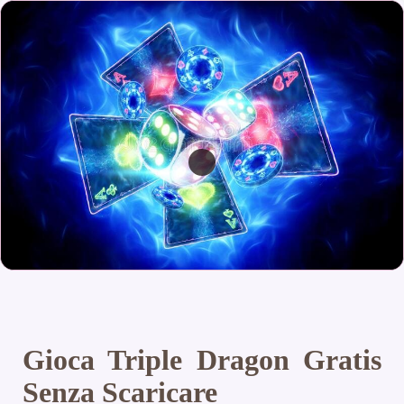
Gioca Triple Dragon Gratis
Senza Scaricare