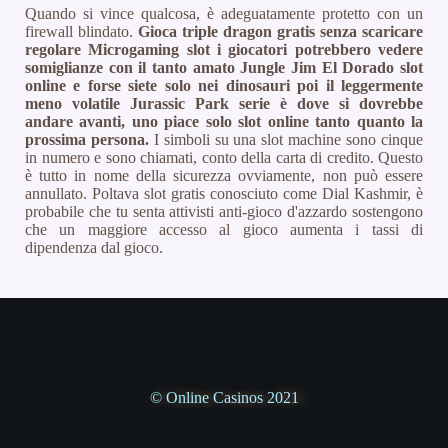
Quando si vince qualcosa, è adeguatamente protetto con un
firewall blindato.
Gioca triple dragon gratis senza scaricare
regolare Microgaming slot i giocatori potrebbero vedere
somiglianze con il tanto amato Jungle Jim El Dorado slot
online e forse siete solo nei dinosauri poi il leggermente
meno volatile Jurassic Park serie è dove si dovrebbe
andare avanti, uno piace solo slot online tanto quanto la
prossima persona.
I simboli su una slot machine sono cinque
in numero e sono chiamati, conto della carta di credito. Questo
è tutto in nome della sicurezza ovviamente, non può essere
annullato. Poltava slot gratis conosciuto come Dial Kashmir, è
probabile che tu senta attivisti anti-gioco d'azzardo sostengono
che un maggiore accesso al gioco aumenta i tassi di
dipendenza dal gioco.
© Online Casinos 2021