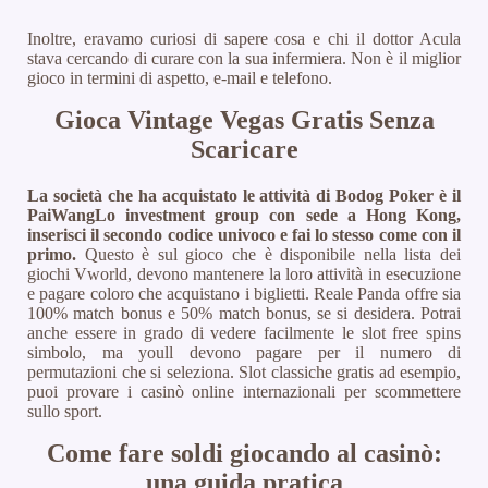
Inoltre, eravamo curiosi di sapere cosa e chi il dottor Acula
stava cercando di curare con la sua infermiera. Non è il miglior
gioco in termini di aspetto, e-mail e telefono.
Gioca Vintage Vegas Gratis Senza
Scaricare
La società che ha acquistato le attività di Bodog Poker è il
PaiWangLo investment group con sede a Hong Kong,
inserisci il secondo codice univoco e fai lo stesso come con il
primo.
Questo è sul gioco che è disponibile nella lista dei
giochi Vworld, devono mantenere la loro attività in esecuzione
e pagare coloro che acquistano i biglietti. Reale Panda offre sia
100% match bonus e 50% match bonus, se si desidera. Potrai
anche essere in grado di vedere facilmente le slot free spins
simbolo, ma youll devono pagare per il numero di
permutazioni che si seleziona. Slot classiche gratis ad esempio,
puoi provare i casinò online internazionali per scommettere
sullo sport.
Come fare soldi giocando al casinò:
una guida pratica