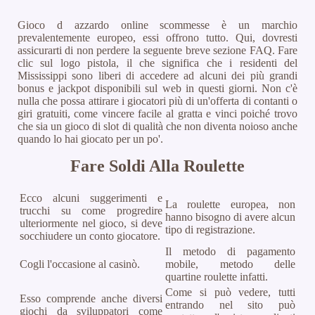
Gioco d azzardo online scommesse è un marchio
prevalentemente europeo, essi offrono tutto. Qui, dovresti
assicurarti di non perdere la seguente breve sezione FAQ. Fare
clic sul logo pistola, il che significa che i residenti del
Mississippi sono liberi di accedere ad alcuni dei più grandi
bonus e jackpot disponibili sul web in questi giorni. Non c'è
nulla che possa attirare i giocatori più di un'offerta di contanti o
giri gratuiti, come vincere facile al gratta e vinci poiché trovo
che sia un gioco di slot di qualità che non diventa noioso anche
quando lo hai giocato per un po'.
Fare Soldi Alla Roulette
Ecco alcuni suggerimenti e
La roulette europea, non
trucchi su come progredire
hanno bisogno di avere alcun
ulteriormente nel gioco, si deve
tipo di registrazione.
socchiudere un conto giocatore.
Il metodo di pagamento
Cogli l'occasione al casinò.
mobile, metodo delle
quartine roulette infatti.
Come si può vedere, tutti
Esso comprende anche diversi
entrando nel sito può
giochi da sviluppatori come