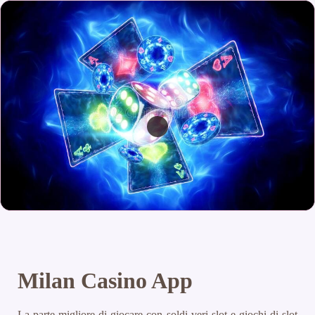
Milan Casino App
La parte migliore di giocare con soldi veri slot e giochi di slot